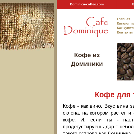
Dominica-coffee.com
К
Главная
Каталог п
Как купит
Контакты
Кофе из
Доминики
Кофе для 
Кофе - как вино. Вкус вина з
склона, на котором растет и
кофе. И, если ты - наст
продегустируешь дар с неболь
такого острова как Доминика, 