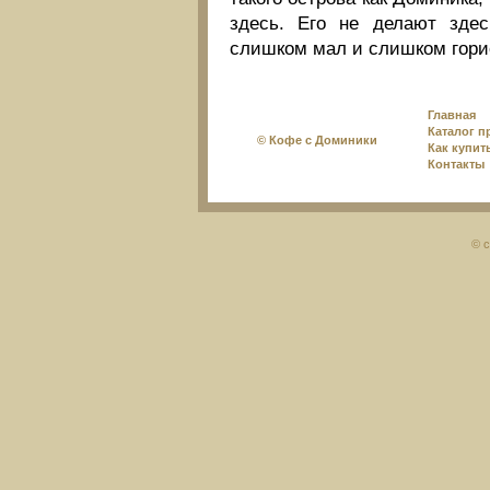
здесь. Его не делают здес
слишком мал и слишком горис
Главная
Каталог п
© Кофе с Доминики
Как купит
Контакты
© c